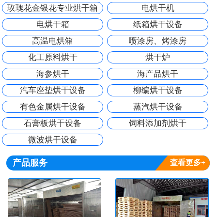
玫瑰花金银花专业烘干箱
电烘干机
电烘干箱
纸箱烘干设备
高温电烘箱
喷漆房、烤漆房
化工原料烘干
烘干炉
海参烘干
海产品烘干
汽车座垫烘干设备
柳编烘干设备
有色金属烘干设备
蒸汽烘干设备
石膏板烘干设备
饲料添加剂烘干
微波烘干设备
产品服务
查看更多+