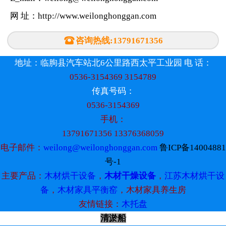
网 址：http://www.weilonghonggan.com

咨询热线:13791671356
地址：临朐县汽车站北6公里路西太平工业园 电 话：
0536-3154369 3154789
传真号码：
0536-3154369
手机：
13791671356 13376368059
电子邮件：
weilong@weilonghonggan.com
鲁ICP备14004881
号-1
主要产品：
木材烘干设备
，
木材干燥设备
，
江苏木材烘干设
备
，
木材家具平衡窑
，木材家具养生房
友情链接：
木托盘
清淤船