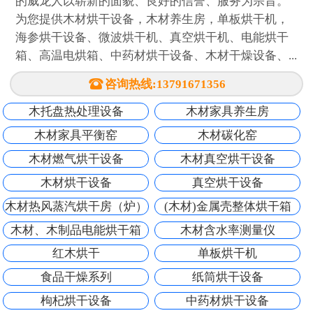
的威龙人以崭新的面貌、良好的信誉、服务为宗旨。
为您提供木材烘干设备，木材养生房，单板烘干机，
在线留言
海参烘干设备、微波烘干机、真空烘干机、电能烘干
箱、高温电烘箱、中药材烘干设备、木材干燥设备、...
联系我们

咨询热线:13791671356
木托盘热处理设备
木材家具养生房
木材家具平衡窑
木材碳化窑
木材燃气烘干设备
木材真空烘干设备
木材烘干设备
真空烘干设备
木材热风蒸汽烘干房（炉）
(木材)金属壳整体烘干箱
木材、木制品电能烘干箱
木材含水率测量仪
红木烘干
单板烘干机
食品干燥系列
纸筒烘干设备
枸杞烘干设备
中药材烘干设备