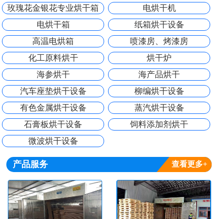
玫瑰花金银花专业烘干箱
电烘干机
电烘干箱
纸箱烘干设备
高温电烘箱
喷漆房、烤漆房
化工原料烘干
烘干炉
海参烘干
海产品烘干
汽车座垫烘干设备
柳编烘干设备
有色金属烘干设备
蒸汽烘干设备
石膏板烘干设备
饲料添加剂烘干
微波烘干设备
产品服务
查看更多+