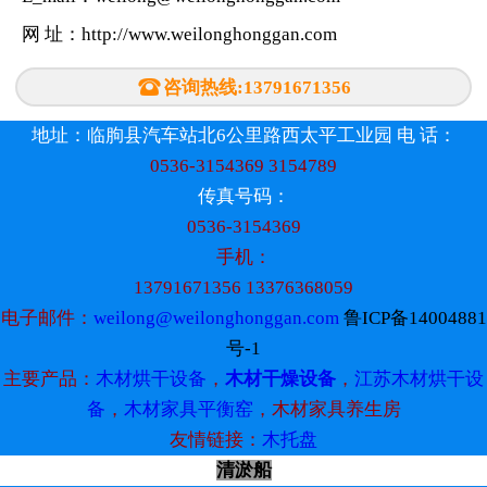
网 址：http://www.weilonghonggan.com

咨询热线:13791671356
地址：临朐县汽车站北6公里路西太平工业园 电 话：
0536-3154369 3154789
传真号码：
0536-3154369
手机：
13791671356 13376368059
电子邮件：
weilong@weilonghonggan.com
鲁ICP备14004881
号-1
主要产品：
木材烘干设备
，
木材干燥设备
，
江苏木材烘干设
备
，
木材家具平衡窑
，木材家具养生房
友情链接：
木托盘
清淤船