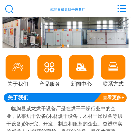


网站首页

临朐县威龙烘干设备厂
网站首页
公司简介
产品展示




新闻中心
客户案例
关于我们
产品服务
新闻中心
联系方式
发货现场
关于我们
查看更多+
临朐县威龙烘干设备厂是在烘干干燥行业中的企
选型资询
业，从事烘干设备(木材烘干设备，木材干燥设备等烘
干设备)的研究、开发、制造和服务的企业。奋进求实
工艺辅导