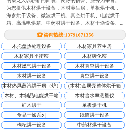
的威龙人以崭新的面貌、良好的信誉、服务为宗旨。
为您提供木材烘干设备，木材养生房，单板烘干机，
在线留言
海参烘干设备、微波烘干机、真空烘干机、电能烘干
箱、高温电烘箱、中药材烘干设备、木材干燥设备、...
联系我们

咨询热线:13791671356
木托盘热处理设备
木材家具养生房
木材家具平衡窑
木材碳化窑
木材燃气烘干设备
木材真空烘干设备
木材烘干设备
真空烘干设备
木材热风蒸汽烘干房（炉）
(木材)金属壳整体烘干箱
木材、木制品电能烘干箱
木材含水率测量仪
红木烘干
单板烘干机
食品干燥系列
纸筒烘干设备
枸杞烘干设备
中药材烘干设备