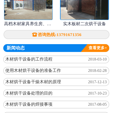
高档木材家具养生房、木材家具平衡窑
实木板材二次烘干设备

咨询热线:13791671356
新闻动态
查看更多+
木材烘干设备的工作流程
2018-03-10
使用木材烘干设备的准备工作
2018-02-28
木材烘干设备干燥木材的原理
2017-12-13
木材烘干设备处理的目的
2017-10-23
木材烘干设备的焊接事项
2017-08-05