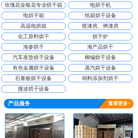
玫瑰花金银花专业烘干箱
电烘干机
电烘干箱
纸箱烘干设备
高温电烘箱
喷漆房、烤漆房
化工原料烘干
烘干炉
海参烘干
海产品烘干
汽车座垫烘干设备
柳编烘干设备
有色金属烘干设备
蒸汽烘干设备
石膏板烘干设备
饲料添加剂烘干
微波烘干设备
产品服务
查看更多+