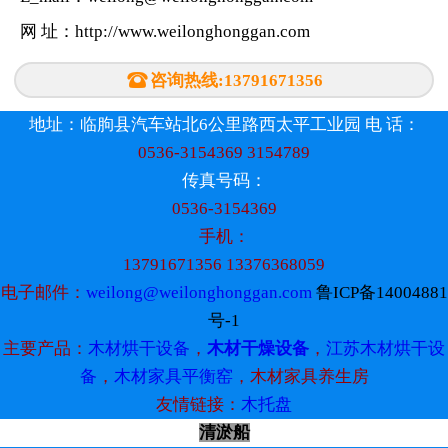
网 址：http://www.weilonghonggan.com

咨询热线:13791671356
地址：临朐县汽车站北6公里路西太平工业园 电 话：
0536-3154369 3154789
传真号码：
0536-3154369
手机：
13791671356 13376368059
电子邮件：
weilong@weilonghonggan.com
鲁ICP备14004881
号-1
主要产品：
木材烘干设备
，
木材干燥设备
，
江苏木材烘干设
备
，
木材家具平衡窑
，木材家具养生房
友情链接：
木托盘
清淤船