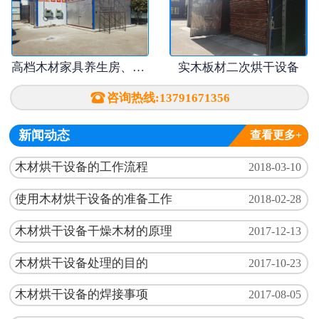
高档木材家具养生房、木材家具平衡窑
实木板材二次烘干设备

咨询热线:13791671356
新闻动态
查看更多+
木材烘干设备的工作流程
2018-03-10
使用木材烘干设备的准备工作
2018-02-28
木材烘干设备干燥木材的原理
2017-12-13
木材烘干设备处理的目的
2017-10-23
木材烘干设备的焊接事项
2017-08-05