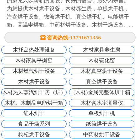
的威龙人以崭新的面貌、良好的信誉、服务为宗旨。
为您提供木材烘干设备，木材养生房，单板烘干机，
在线留言
海参烘干设备、微波烘干机、真空烘干机、电能烘干
箱、高温电烘箱、中药材烘干设备、木材干燥设备、...
联系我们

咨询热线:13791671356
木托盘热处理设备
木材家具养生房
木材家具平衡窑
木材碳化窑
木材燃气烘干设备
木材真空烘干设备
木材烘干设备
真空烘干设备
木材热风蒸汽烘干房（炉）
(木材)金属壳整体烘干箱
木材、木制品电能烘干箱
木材含水率测量仪
红木烘干
单板烘干机
食品干燥系列
纸筒烘干设备
枸杞烘干设备
中药材烘干设备