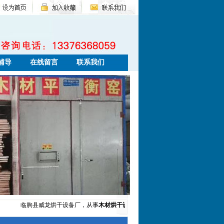
辅导
在线留言
联系我们
临朐县威龙烘干设备厂，从事
木材烘干设备
，
木材干燥设备
的研究、开发、制造