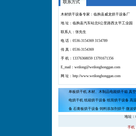
联系方式
木材烘干设备专家：临朐县威龙烘干设备厂
地 址：临朐县汽车站北6公里路西太平工业园
联系人：张先生
电 话：0536-3154369 3154789
传 真：0536-3154369
手 机：13376368059 13791671356
E_mail：weilong@weilonghonggan.com
网 址：http://www.weilonghonggan.com
单板烘干机
木材、木制品电能烘干箱
真空
电烘干机
纸箱烘干设备
纸筒烘干设备
高
备
石膏板烘干设备
饲料添加剂烘干
微波
地址：
手机