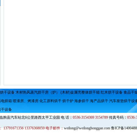
烘干设备
木材热风蒸汽烘干房（炉）
(木材)金属壳整体烘干箱
红木烘干设备
食品干
温电烘箱
喷漆房、烤漆房
化工原料烘干
烘干炉
海参烘干
海产品烘干
汽车座垫烘干设
烘干设备
临朐县汽车站北6公里路西太平工业园 电 话：
0536-3154369 3154789
传真号码：
0536-
：
13791671356 13376368059
电子邮件：
weilong@weilonghonggan.com
鲁ICP备1400488