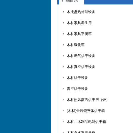
产品目录
木托盘热处理设备
木材家具养生房
木材家具平衡窑
木材碳化窑
木材燃气烘干设备
木材真空烘干设备
木材烘干设备
真空烘干设备
木材热风蒸汽烘干房（炉）
(木材)金属壳整体烘干箱
木材、木制品电能烘干箱
木材含水率测量仪