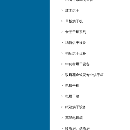
红木烘干
单板烘干机
食品干燥系列
纸筒烘干设备
枸杞烘干设备
中药材烘干设备
玫瑰花金银花专业烘干箱
电烘干机
电烘干箱
纸箱烘干设备
高温电烘箱
喷漆房、烤漆房