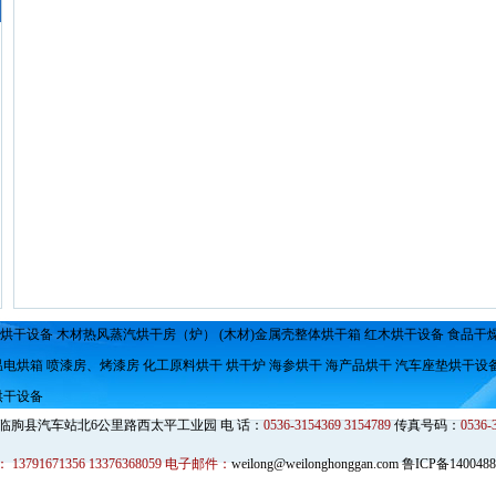
烘干设备
木材热风蒸汽烘干房（炉）
(木材)金属壳整体烘干箱
红木烘干设备
食品干
温电烘箱
喷漆房、烤漆房
化工原料烘干
烘干炉
海参烘干
海产品烘干
汽车座垫烘干设
烘干设备
临朐县汽车站北6公里路西太平工业园 电 话：
0536-3154369 3154789
传真号码：
0536-
：
13791671356 13376368059
电子邮件：
weilong@weilonghonggan.com
鲁ICP备1400488