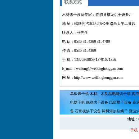
联系方式
木材烘干设备专家：临朐县威龙烘干设备厂
地 址：临朐县汽车站北6公里路西太平工业园
联系人：张先生
电 话：0536-3154369 3154789
传 真：0536-3154369
手 机：13376368059 13791671356
E_mail：weilong@weilonghonggan.com
网 址：http://www.weilonghonggan.com
单板烘干机
木材、木制品电能烘干箱
真空
电烘干机
纸箱烘干设备
纸筒烘干设备
高
备
石膏板烘干设备
饲料添加剂烘干
微波
地址：
手机