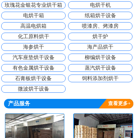
玫瑰花金银花专业烘干箱
电烘干机
电烘干箱
纸箱烘干设备
高温电烘箱
喷漆房、烤漆房
化工原料烘干
烘干炉
海参烘干
海产品烘干
汽车座垫烘干设备
柳编烘干设备
有色金属烘干设备
蒸汽烘干设备
石膏板烘干设备
饲料添加剂烘干
微波烘干设备
产品服务
查看更多+