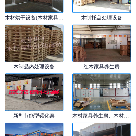
木材烘干设备(木材家具二次烘干设备)
木制托盘处理设备
木制品热处理设备
红木家具养生房
新型节能型碳化窑
木材家具养生房、木材家具平衡窑