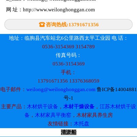
网 址：http://www.weilonghonggan.com

咨询热线:13791671356
地址：临朐县汽车站北6公里路西太平工业园 电 话：
0536-3154369 3154789
传真号码：
0536-3154369
手机：
13791671356 13376368059
电子邮件：
weilong@weilonghonggan.com
鲁ICP备14004881
号-1
主要产品：
木材烘干设备
，
木材干燥设备
，
江苏木材烘干设
备
，
木材家具平衡窑
，木材家具养生房
友情链接：
木托盘
清淤船