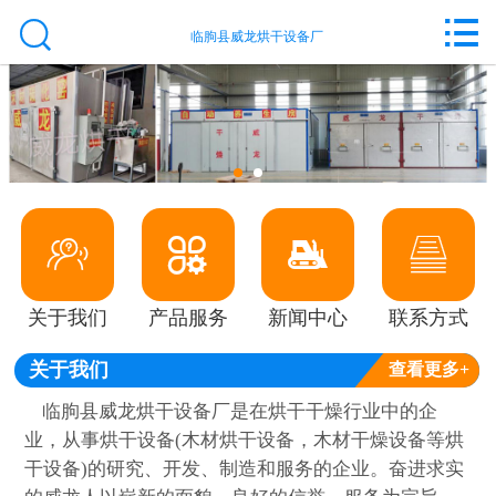


网站首页

临朐县威龙烘干设备厂
网站首页
公司简介
产品展示




新闻中心
客户案例
关于我们
产品服务
新闻中心
联系方式
发货现场
关于我们
查看更多+
临朐县威龙烘干设备厂是在烘干干燥行业中的企
选型资询
业，从事烘干设备(木材烘干设备，木材干燥设备等烘
干设备)的研究、开发、制造和服务的企业。奋进求实
工艺辅导