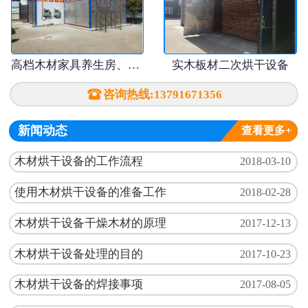
高档木材家具养生房、木材家具平衡窑
实木板材二次烘干设备

咨询热线:13791671356
新闻动态
查看更多+
木材烘干设备的工作流程
2018-03-10
使用木材烘干设备的准备工作
2018-02-28
木材烘干设备干燥木材的原理
2017-12-13
木材烘干设备处理的目的
2017-10-23
木材烘干设备的焊接事项
2017-08-05