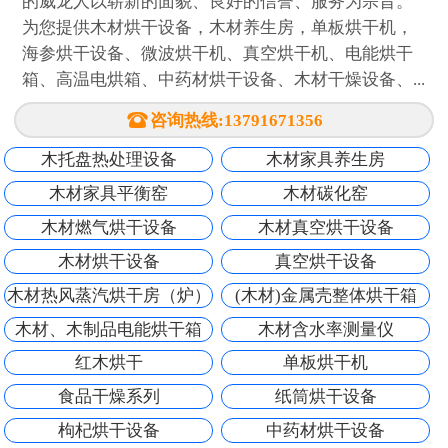
的威龙人以崭新的面貌、良好的信誉、服务为宗旨。
为您提供木材烘干设备，木材养生房，单板烘干机，
在线留言
海参烘干设备、微波烘干机、真空烘干机、电能烘干
箱、高温电烘箱、中药材烘干设备、木材干燥设备、...
联系我们

咨询热线:13791671356
木托盘热处理设备
木材家具养生房
木材家具平衡窑
木材碳化窑
木材燃气烘干设备
木材真空烘干设备
木材烘干设备
真空烘干设备
木材热风蒸汽烘干房（炉）
(木材)金属壳整体烘干箱
木材、木制品电能烘干箱
木材含水率测量仪
红木烘干
单板烘干机
食品干燥系列
纸筒烘干设备
枸杞烘干设备
中药材烘干设备