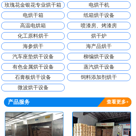
玫瑰花金银花专业烘干箱
电烘干机
电烘干箱
纸箱烘干设备
高温电烘箱
喷漆房、烤漆房
化工原料烘干
烘干炉
海参烘干
海产品烘干
汽车座垫烘干设备
柳编烘干设备
有色金属烘干设备
蒸汽烘干设备
石膏板烘干设备
饲料添加剂烘干
微波烘干设备
产品服务
查看更多+