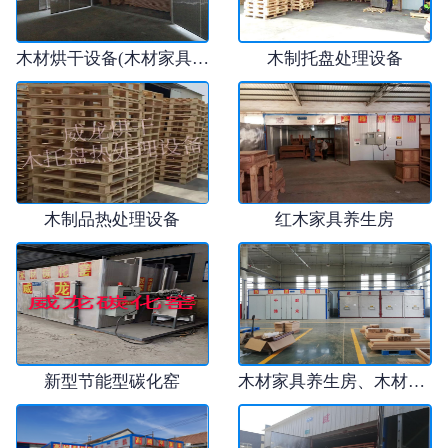
木材烘干设备(木材家具二次烘干设备)
木制托盘处理设备
木制品热处理设备
红木家具养生房
新型节能型碳化窑
木材家具养生房、木材家具平衡窑