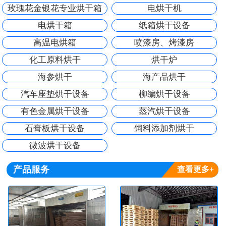
玫瑰花金银花专业烘干箱
电烘干机
电烘干箱
纸箱烘干设备
高温电烘箱
喷漆房、烤漆房
化工原料烘干
烘干炉
海参烘干
海产品烘干
汽车座垫烘干设备
柳编烘干设备
有色金属烘干设备
蒸汽烘干设备
石膏板烘干设备
饲料添加剂烘干
微波烘干设备
产品服务
查看更多+