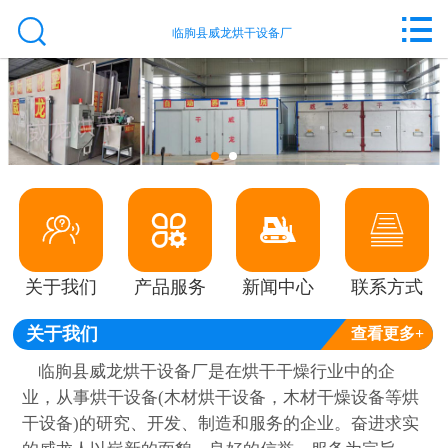


网站首页

临朐县威龙烘干设备厂
网站首页
公司简介
产品展示




新闻中心
客户案例
关于我们
产品服务
新闻中心
联系方式
发货现场
关于我们
查看更多+
临朐县威龙烘干设备厂是在烘干干燥行业中的企
选型资询
业，从事烘干设备(木材烘干设备，木材干燥设备等烘
干设备)的研究、开发、制造和服务的企业。奋进求实
工艺辅导