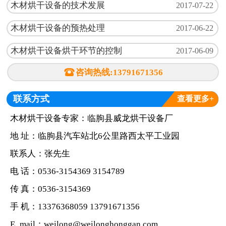
木材烘干设备的技术发展
2017-07-22
木材烘干设备的预热处理
2017-06-22
木材烘干设备烘干环节的控制
2017-06-09

咨询热线:13791671356
联系方式
查看更多+
木材烘干设备专家：临朐县威龙烘干设备厂
地 址：临朐县汽车站北6公里路西太平工业园
联系人：张先生
电 话：0536-3154369 3154789
传 真：0536-3154369
手 机：13376368059 13791671356
E_mail：weilong@weilonghonggan.com