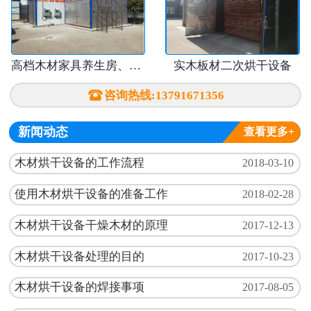
高档木材家具养生房、木材家具平衡窑
实木板材二次烘干设备

咨询热线:13791671356
新闻动态
查看更多+
木材烘干设备的工作流程
2018-03-10
使用木材烘干设备的准备工作
2018-02-28
木材烘干设备干燥木材的原理
2017-12-13
木材烘干设备处理的目的
2017-10-23
木材烘干设备的焊接事项
2017-08-05