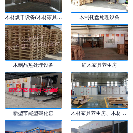
木材烘干设备(木材家具二次烘干设备)
木制托盘处理设备
木制品热处理设备
红木家具养生房
新型节能型碳化窑
木材家具养生房、木材家具平衡窑