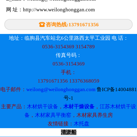
网 址：http://www.weilonghonggan.com

咨询热线:13791671356
地址：临朐县汽车站北6公里路西太平工业园 电 话：
0536-3154369 3154789
传真号码：
0536-3154369
手机：
13791671356 13376368059
电子邮件：
weilong@weilonghonggan.com
鲁ICP备14004881
号-1
主要产品：
木材烘干设备
，
木材干燥设备
，
江苏木材烘干设
备
，
木材家具平衡窑
，木材家具养生房
友情链接：
木托盘
清淤船