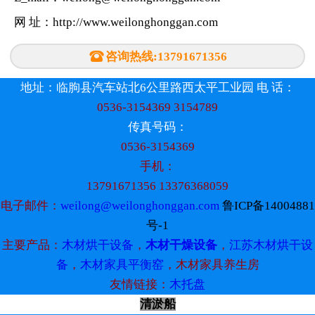
网 址：http://www.weilonghonggan.com

咨询热线:13791671356
地址：临朐县汽车站北6公里路西太平工业园 电 话：
0536-3154369 3154789
传真号码：
0536-3154369
手机：
13791671356 13376368059
电子邮件：
weilong@weilonghonggan.com
鲁ICP备14004881
号-1
主要产品：
木材烘干设备
，
木材干燥设备
，
江苏木材烘干设
备
，
木材家具平衡窑
，木材家具养生房
友情链接：
木托盘
清淤船