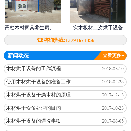
高档木材家具养生房、木材家具平衡窑
实木板材二次烘干设备

咨询热线:13791671356
新闻动态
查看更多+
木材烘干设备的工作流程
2018-03-10
使用木材烘干设备的准备工作
2018-02-28
木材烘干设备干燥木材的原理
2017-12-13
木材烘干设备处理的目的
2017-10-23
木材烘干设备的焊接事项
2017-08-05