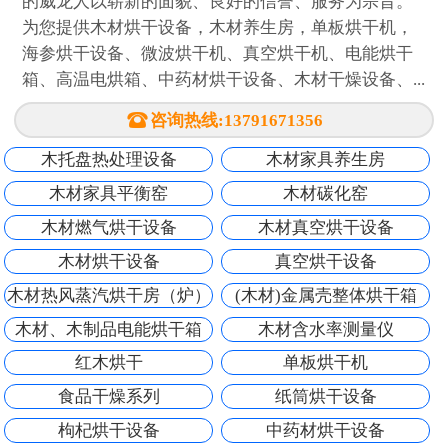
的威龙人以崭新的面貌、良好的信誉、服务为宗旨。
为您提供木材烘干设备，木材养生房，单板烘干机，
在线留言
海参烘干设备、微波烘干机、真空烘干机、电能烘干
箱、高温电烘箱、中药材烘干设备、木材干燥设备、...
联系我们

咨询热线:13791671356
木托盘热处理设备
木材家具养生房
木材家具平衡窑
木材碳化窑
木材燃气烘干设备
木材真空烘干设备
木材烘干设备
真空烘干设备
木材热风蒸汽烘干房（炉）
(木材)金属壳整体烘干箱
木材、木制品电能烘干箱
木材含水率测量仪
红木烘干
单板烘干机
食品干燥系列
纸筒烘干设备
枸杞烘干设备
中药材烘干设备