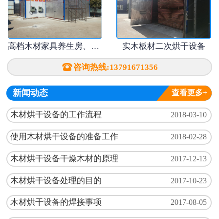
高档木材家具养生房、木材家具平衡窑
实木板材二次烘干设备

咨询热线:13791671356
新闻动态
查看更多+
木材烘干设备的工作流程
2018-03-10
使用木材烘干设备的准备工作
2018-02-28
木材烘干设备干燥木材的原理
2017-12-13
木材烘干设备处理的目的
2017-10-23
木材烘干设备的焊接事项
2017-08-05