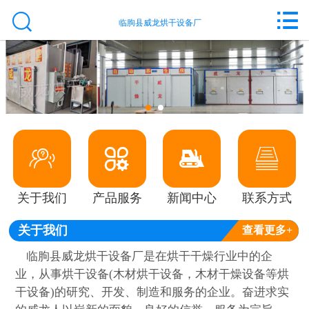


网站首页

临朐县威龙烘干设备厂
网站首页
公司简介
产品展示




新闻中心
客户案例
关于我们
产品服务
新闻中心
联系方式
发货现场
关于我们
查看更多+
临朐县威龙烘干设备厂是在烘干干燥行业中的企
选型资询
业，从事烘干设备(木材烘干设备，木材干燥设备等烘
干设备)的研究、开发、制造和服务的企业。奋进求实
工艺辅导