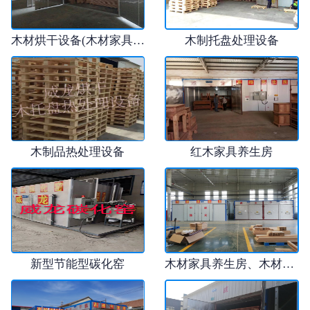
木材烘干设备(木材家具二次烘干设备)
木制托盘处理设备
木制品热处理设备
红木家具养生房
新型节能型碳化窑
木材家具养生房、木材家具平衡窑